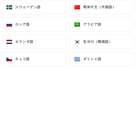
スウェーデン語
スウェーデン語
简体中文（中国語）
简体中文（中国語）
Bienvenue chez Don Vito, votre
ロシア語
ロシア語
アラビア語
アラビア語
adresse italienne au cœur de Lyon.
オランダ語
オランダ語
한국어（韓国語）
한국어（韓国語）
Pizzas artisanales, pâtes généreuses,
antipasti savoureux… Ici, on célèbre
チェコ語
チェコ語
ギリシャ語
ギリシャ語
l’Italie dans l’assiette et dans
l’ambiance.
Chez nous, tout est fait maison avec
des produits frais, sélectionnés avec
soin pour vous offrir une cuisine
authentique, pleine de soleil et de
saveurs.