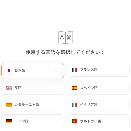
レビュー件数 58
RESTAURANT ITALIEN
154 Avenue Des Frères Lumière
69008 Lyon France
使用する言語を選択してください：
使用する言語を選択してください：
フランス語
フランス語
日本語
日本語
英語
英語
スペイン語
スペイン語
カタルーニャ語
カタルーニャ語
イタリア語
イタリア語
ドイツ語
ドイツ語
ポルトガル語
ポルトガル語
弊社について