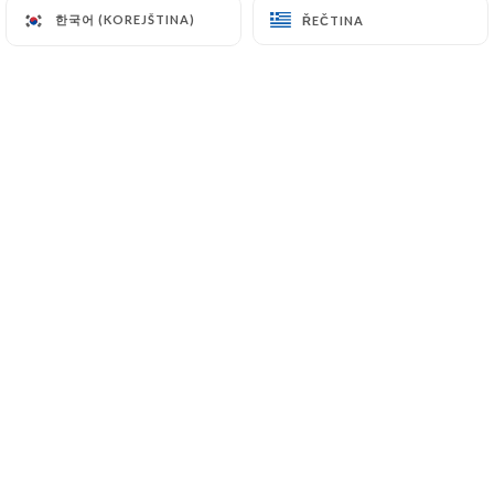
한국어 (KOREJŠTINA)
한국어 (KOREJŠTINA)
ŘEČTINA
ŘEČTINA
154 Avenue des Frères Lumière
69008 Lyon France
+33478092288
Jméno
E-mail
Telefonní číslo