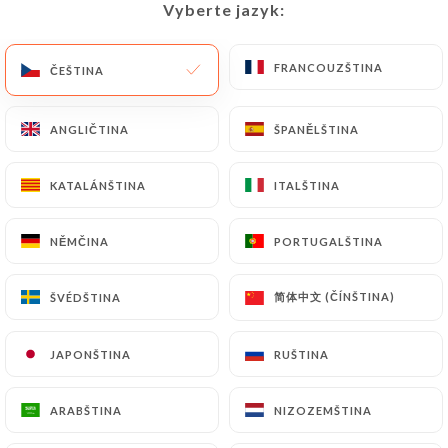
Vyberte jazyk:
Vyberte jazyk:
CS
NABÍDKA
FRANCOUZŠTINA
FRANCOUZŠTINA
ČEŠTINA
ČEŠTINA
ANGLIČTINA
ANGLIČTINA
ŠPANĚLŠTINA
ŠPANĚLŠTINA
/
DOMŮ
KONTAKT
KATALÁNŠTINA
KATALÁNŠTINA
ITALŠTINA
ITALŠTINA
Kontakt
NĚMČINA
NĚMČINA
PORTUGALŠTINA
PORTUGALŠTINA
简体中文 (ČÍNŠTINA)
简体中文 (ČÍNŠTINA)
ŠVÉDŠTINA
ŠVÉDŠTINA
JAPONŠTINA
JAPONŠTINA
RUŠTINA
RUŠTINA
Don Vito
ARABŠTINA
ARABŠTINA
NIZOZEMŠTINA
NIZOZEMŠTINA