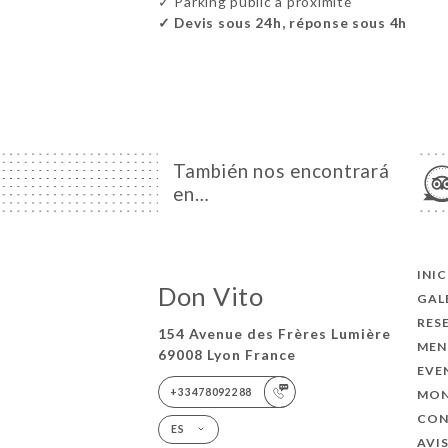
✓ Parking public à proximité
✓ Devis sous 24h, réponse sous 4h
También nos encontrará
en…
INI
Don Vito
GAL
RES
154 Avenue des Frères Lumière
MEN
69008 Lyon France
EVE
+33478092288
MON
CO
ES
AVI