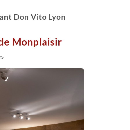
rant Don Vito Lyon
de Monplaisir
es