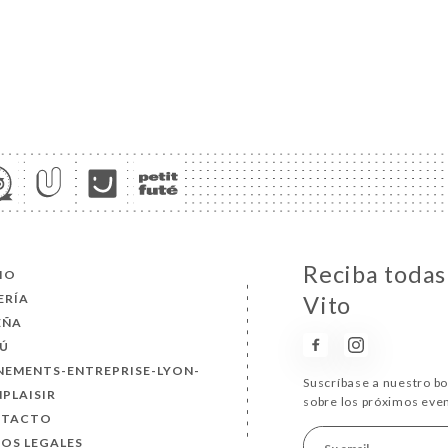
Reciba todas
CIO
ERÍA
Vito
EÑA
Ú
NEMENTS-ENTREPRISE-LYON-
Suscríbase a nuestro b
PLAISIR
sobre los próximos eve
NTACTO
SOS LEGALES