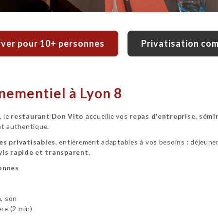
ver pour 10+ personnes
Privatisation co
nementiel à Lyon 8
, le
restaurant Don Vito
accueille vos
repas d'entreprise, sémi
et authentique.
es privatisables
, entièrement adaptables à vos besoins : déjeuner 
vis rapide et transparent
.
onnes
n, son
re (2 min)