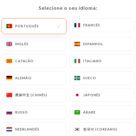
Selecione o seu idioma:
Selecione o seu idioma:
PT
MENU
FRANCÊS
FRANCÊS
PORTUGUÊS
PORTUGUÊS
/
PÁGINA INICIAL
EVENEMENTS-ENTREPRISE-LYON-MONPLAISIR
INGLÊS
INGLÊS
ESPANHOL
ESPANHOL
Evenements-Entreprise-
CATALÃO
CATALÃO
ITALIANO
ITALIANO
Lyon-Monplaisir
ALEMÃO
ALEMÃO
SUECO
SUECO
简体中文 (CHINÊS)
简体中文 (CHINÊS)
JAPONÊS
JAPONÊS
Organisez vos événements
professionnels au restaurant
RUSSO
RUSSO
ÁRABE
ÁRABE
Don Vito à Lyon Monplaisir.
Espaces privatisables jusqu'à
120 personnes pour
한국어 (COREANO)
한국어 (COREANO)
NEERLANDÊS
NEERLANDÊS