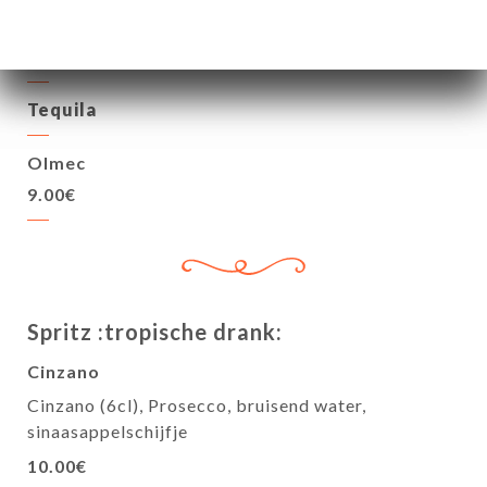
Tanqueray 0%
8.00€
Tequila
Olmec
9.00€
Spritz :tropische drank:
Cinzano
Cinzano (6cl), Prosecco, bruisend water,
sinaasappelschijfje
10.00€