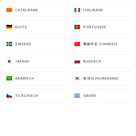
Alycia
CATALAANS
CATALAANS
ITALIAANS
ITALIAANS
Basilicumcrème, mozzarella, kip parmezaan,
paprika, ei
DUITS
DUITS
PORTUGEES
PORTUGEES
18.90€
Sophia
简体中文 (CHINEES)
简体中文 (CHINEES)
ZWEEDS
ZWEEDS
Truffelcrème, mozzarella, burrata, witte ham,
rucola
JAPANS
JAPANS
RUSSISCH
RUSSISCH
23.90€
한국어 (KOREAANS)
한국어 (KOREAANS)
ARABISCH
ARABISCH
TSJECHISCH
TSJECHISCH
GRIEKS
GRIEKS
DESSERTS 🍰
Traditionele tiramisu
Huisgemaakte koffietiramisu (toppings en saus
extra €0,50)