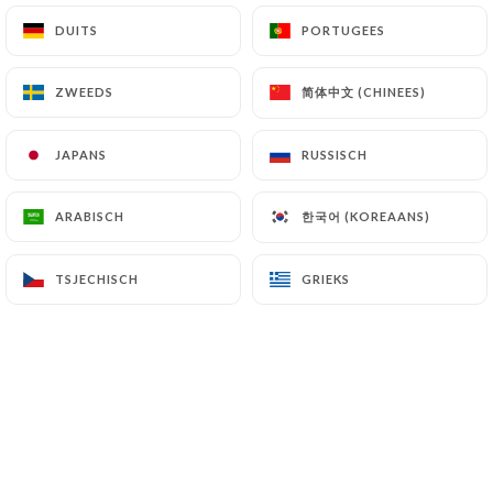
vous aient plu. Désolés pour la cuisson
DUITS
DUITS
PORTUGEES
PORTUGEES
de la viande, on reste vigilants là-
dessus. Au plaisir de vous revoir !
简体中文 (CHINEES)
简体中文 (CHINEES)
ZWEEDS
ZWEEDS
catherine g. beoordeelde
JAPANS
JAPANS
RUSSISCH
RUSSISCH
C
5/5
Plats savoureux et service top!
한국어 (KOREAANS)
한국어 (KOREAANS)
ARABISCH
ARABISCH
04/05/2026
•
06:31
TSJECHISCH
TSJECHISCH
GRIEKS
GRIEKS
Reactie eigenaar
25/06/2026
Merci Catherine ! Contents que les
plats et le service vous aient régalée. À
très bientôt chez Don Vito.