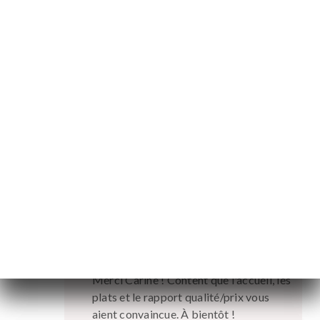
Michel L. beoordeelde
M
5/5
10/04/2026
•
02:08
Carine T. beoordeelde
C
5/5
Petit restau très sympa. Personnel très
agréable et efficace. Plat simple et bon.
Très bon rapport, qualité/prix.
29/03/2026
•
02:26
Reactie eigenaar
25/06/2026
Merci Carine ! Content que l'accueil, les
plats et le rapport qualité/prix vous
aient convaincue. À bientôt !