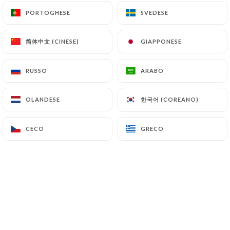
vous aient plu. Désolés pour la cuisson
PORTOGHESE
PORTOGHESE
SVEDESE
SVEDESE
de la viande, on reste vigilants là-
dessus. Au plaisir de vous revoir !
简体中文 (CINESE)
简体中文 (CINESE)
GIAPPONESE
GIAPPONESE
catherine g. ha lasciato una
RUSSO
RUSSO
ARABO
ARABO
C
recensione
5/5
한국어 (COREANO)
한국어 (COREANO)
OLANDESE
OLANDESE
Plats savoureux et service top!
04/05/2026
•
06:31
CECO
CECO
GRECO
GRECO
Risposta del proprietario
25/06/2026
Merci Catherine ! Contents que les
plats et le service vous aient régalée. À
très bientôt chez Don Vito.