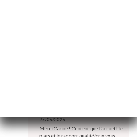
Michel L. ha lasciato una recensione
M
5/5
10/04/2026
•
02:08
Carine T. ha lasciato una recensione
C
5/5
Petit restau très sympa. Personnel très
agréable et efficace. Plat simple et bon.
Très bon rapport, qualité/prix.
29/03/2026
•
02:26
Risposta del proprietario
25/06/2026
Merci Carine ! Content que l'accueil, les
plats et le rapport qualité/prix vous