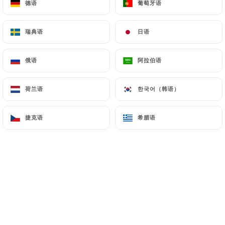
德语
德语
葡萄牙语
葡萄牙语
vous aient plu. Désolés pour la cuisson
de la viande, on reste vigilants là-
瑞典语
瑞典语
日语
日语
dessus. Au plaisir de vous revoir !
俄语
俄语
阿拉伯语
阿拉伯语
Catherine g. 已评分
C
5/5
荷兰语
荷兰语
한국어（韩语）
한국어（韩语）
Plats savoureux et service top!
04/05/2026
•
06:31
捷克语
捷克语
希腊语
希腊语
店主回复
25/06/2026
Merci Catherine ! Contents que les
plats et le service vous aient régalée. À
très bientôt chez Don Vito.