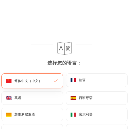
Camille P. 已评分
C
5/5
Nous avons bien apprécié les plats choisis:
risotto, gratin de ravioles et pizza. La
terrasse est agréable et le service
sympathique. En raison d'une viande
选择您的语言：
选择您的语言：
légèrement trop cuite nous avons eu une
boisson offerte, très appréciable.
法语
法语
简体中文（中文）
简体中文（中文）
07/06/2026
•
06:18
英语
英语
西班牙语
西班牙语
店主回复
25/06/2026
加泰罗尼亚语
加泰罗尼亚语
意大利语
意大利语
Merci Camille pour ce retour ! Ravis
que le risotto, les ravioles et la terrasse