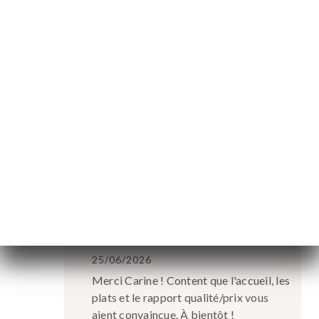
Michel L. 已评分
M
5/5
10/04/2026
•
02:08
Carine T. 已评分
C
5/5
Petit restau très sympa. Personnel très
agréable et efficace. Plat simple et bon.
Très bon rapport, qualité/prix.
29/03/2026
•
02:26
店主回复
25/06/2026
Merci Carine ! Content que l'accueil, les
plats et le rapport qualité/prix vous
aient convaincue. À bientôt !