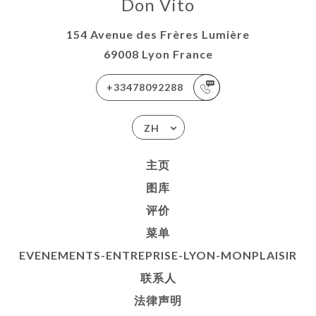
Don Vito
154 Avenue des Frères Lumière
69008 Lyon France
+33478092288
ZH
主页
图库
评价
菜单
EVENEMENTS-ENTREPRISE-LYON-MONPLAISIR
联系人
法律声明