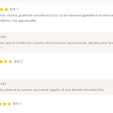
5/5
sis: risotto, gratin de ravioles et pizza. La terrasse est agréable et le ser
fferte, très appréciable.
2026
is que le risotto, les ravioles et la terrasse vous aient plu. Désolés pour la 
 !
5/5
2026
es plats et le service vous aient régalée. À très bientôt chez Don Vito.
5/5