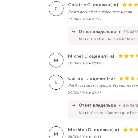
Colette C. оценил(-а)
C
Resto accueil et cuisine tres sympa
12/04/2026
•
03:57
Ответ владельца
•
25/06/
Merci Colette ! Au plaisir de vou
Michel L. оценил(-а)
M
10/04/2026
•
02:08
Carine T. оценил(-а)
C
Petit restau très sympa. Personnel très
29/03/2026
•
02:26
Ответ владельца
•
25/06/
Merci Carine ! Content que l'accu
Mathieu D. оценил(-а)
M
28/03/2026
•
10:11