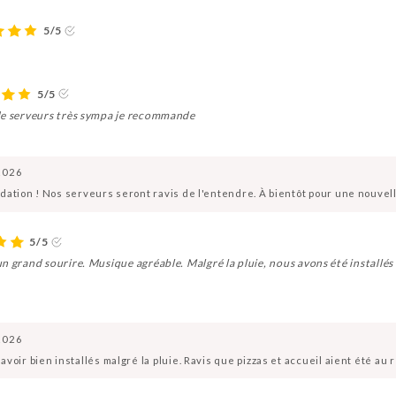
5/5
5/5
 de serveurs très sympa je recommande
2026
ation ! Nos serveurs seront ravis de l'entendre. À bientôt pour une nouvell
5/5
n grand sourire. Musique agréable. Malgré la pluie, nous avons été installés 
2026
oir bien installés malgré la pluie. Ravis que pizzas et accueil aient été au r