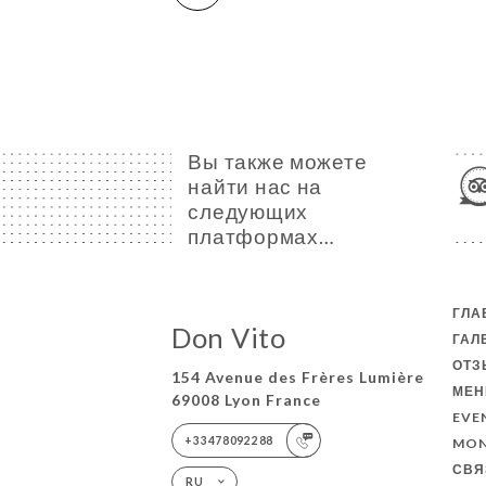
Вы также можете
найти нас на
следующих
платформах…
ГЛА
Don Vito
ГАЛ
ОТ
154 Avenue des Frères Lumière
МЕ
69008 Lyon France
EVE
+33478092288
MON
СВЯ
RU