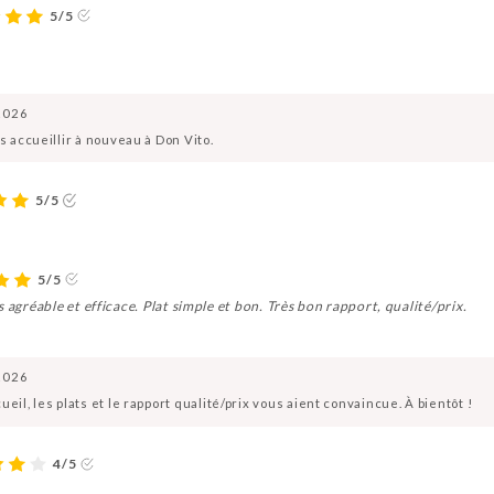
5/5
2026
s accueillir à nouveau à Don Vito.
5/5
5/5
 agréable et efficace. Plat simple et bon. Très bon rapport, qualité/prix.
2026
eil, les plats et le rapport qualité/prix vous aient convaincue. À bientôt !
4/5