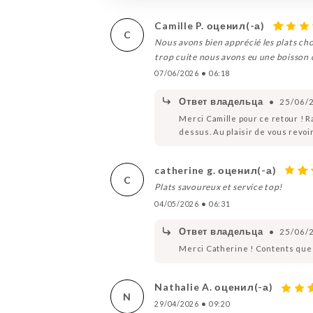
Camille P. оценил(-а)
C
Nous avons bien apprécié les plats choi
trop cuite nous avons eu une boisson o
07/06/2026
•
06:18
Ответ владельца
•
25/06/
Merci Camille pour ce retour ! Rav
dessus. Au plaisir de vous revoir
catherine g. оценил(-а)
C
Plats savoureux et service top!
04/05/2026
•
06:31
Ответ владельца
•
25/06/
Merci Catherine ! Contents que l
Nathalie A. оценил(-а)
N
29/04/2026
•
09:20