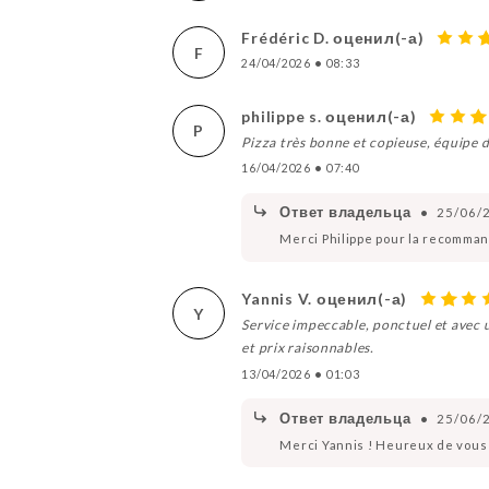
Frédéric D. оценил(-а)
F
24/04/2026
•
08:33
philippe s. оценил(-а)
P
Pizza très bonne et copieuse, équipe
16/04/2026
•
07:40
Ответ владельца
•
25/06/
Merci Philippe pour la recommand
Yannis V. оценил(-а)
Y
Service impeccable, ponctuel et avec u
et prix raisonnables.
13/04/2026
•
01:03
Ответ владельца
•
25/06/
Merci Yannis ! Heureux de vous av